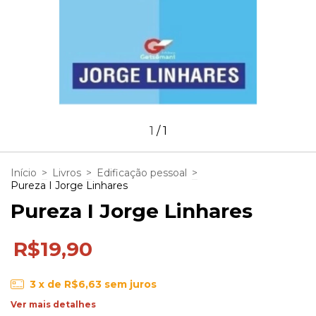
1
/
1
Início
>
Livros
>
Edificação pessoal
>
Pureza I Jorge Linhares
Pureza I Jorge Linhares
R$19,90
3
x de
R$6,63
sem juros
Ver mais detalhes