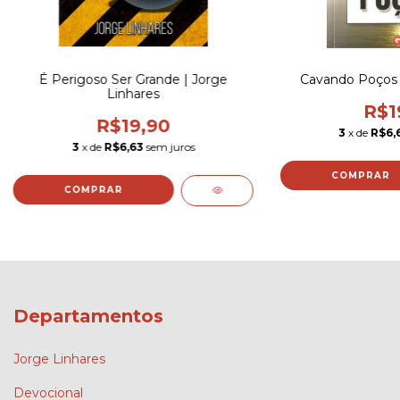
É Perigoso Ser Grande | Jorge
Cavando Poços |
Linhares
R$1
R$19,90
3
x de
R$6,
3
x de
R$6,63
sem juros
Departamentos
Jorge Linhares
Devocional