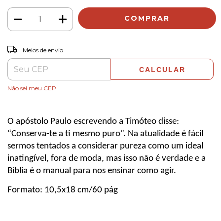
ALTERAR CEP
Entregas para o CEP:
Meios de envio
CALCULAR
Não sei meu CEP
O apóstolo Paulo escrevendo a Timóteo disse: 
“Conserva-te a ti mesmo puro”. Na atualidade é fácil 
sermos tentados a considerar pureza como um ideal 
inatingível, fora de moda, mas isso não é verdade e a 
Bíblia é o manual para nos ensinar como agir.
Formato: 10,5x18 cm/60 pág