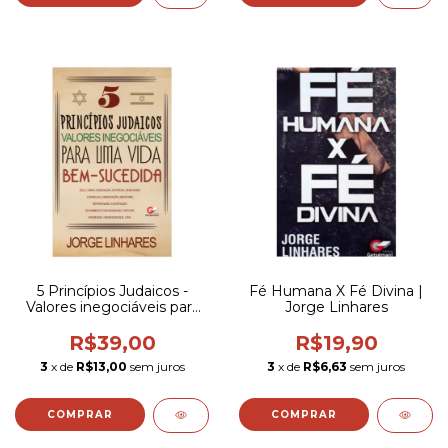
5 Princípios Judaicos -
Fé Humana X Fé Divina |
Valores inegociáveis para
Jorge Linhares
uma vida bem-sucedida I
Jorge Linhares
R$39,00
R$19,90
3
x de
R$13,00
sem juros
3
x de
R$6,63
sem juros