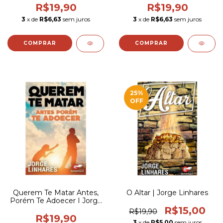
R$19,90
R$19,90
3
x de
R$6,63
sem juros
3
x de
R$6,63
sem juros
25
%
OFF
Querem Te Matar Antes,
O Altar | Jorge Linhares
Porém Te Adoecer I Jorge
Linhares
R$15,00
R$19,90
R$19,90
3
x de
R$5,00
sem juros