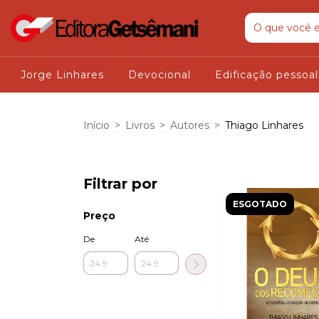
Jorge Linhares
Devocional
Edificação pessoal
Início
>
Livros
>
Autores
>
Thiago Linhares
Filtrar por
ESGOTADO
Preço
De
Até