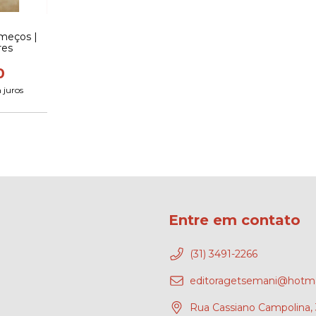
meços |
res
0
 juros
Entre em contato
(31) 3491-2266
editoragetsemani@hotma
Rua Cassiano Campolina, 