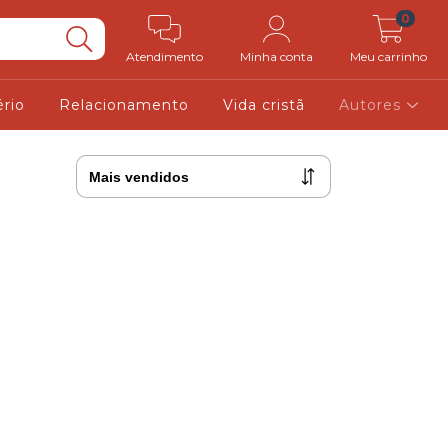
0
Atendimento
Minha conta
Meu carrinho
ério
Relacionamento
Vida cristã
Autores