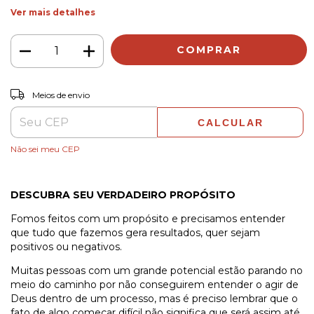
Ver mais detalhes
ALTERAR CEP
Entregas para o CEP:
Meios de envio
CALCULAR
Não sei meu CEP
DESCUBRA SEU VERDADEIRO PROPÓSITO
Fomos feitos com um propósito e precisamos entender
que tudo que fazemos gera resultados, quer sejam
positivos ou negativos.
Muitas pessoas com um grande potencial estão parando no
meio do caminho por não conseguirem entender o agir de
Deus dentro de um processo, mas é preciso lembrar que o
fato de algo começar difícil não significa que será assim até