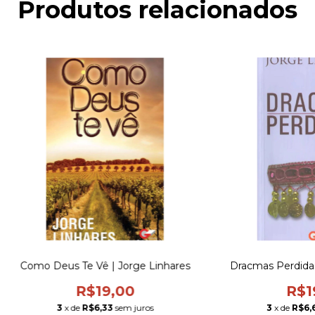
Produtos relacionados
Como Deus Te Vê | Jorge Linhares
Dracmas Perdidas
R$19,00
R$1
3
x de
R$6,33
sem juros
3
x de
R$6,