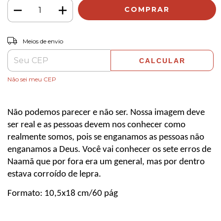
ALTERAR CEP
Entregas para o CEP:
Meios de envio
CALCULAR
Não sei meu CEP
Não podemos parecer e não ser. Nossa imagem deve 
ser real e as pessoas devem nos conhecer como 
realmente somos, pois se enganamos as pessoas não 
enganamos a Deus. Você vai conhecer os sete erros de 
Naamã que por fora era um general, mas por dentro 
estava corroído de lepra.
Formato: 10,5x18 cm/60 pág