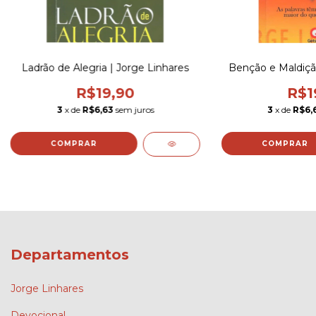
Ladrão de Alegria | Jorge Linhares
Benção e Maldição
R$19,90
R$1
3
x de
R$6,63
sem juros
3
x de
R$6,
Departamentos
Jorge Linhares
Devocional